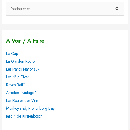
R
e
c
h
A Voir / A Faire
e
r
Le Cap
c
La Garden Route
h
Les Parcs Nationaux
e
Les "Big Five"
r
Rovos Rail"
Affiches "vintage"
:
Les Routes des Vins
Monkeyland, Plettenberg Bay
Jardin de Kirstenbosch