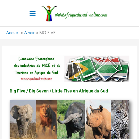
Aller
au
contenu
Accueil
A voir
BIG FIVE
Big Five / Big Seven / Little Five en Afrique du Sud