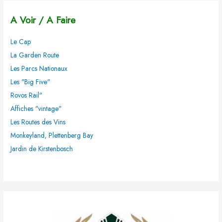
h
A Voir / A Faire
e
r
Le Cap
c
La Garden Route
h
Les Parcs Nationaux
e
Les "Big Five"
r
Rovos Rail"
Affiches "vintage"
:
Les Routes des Vins
Monkeyland, Plettenberg Bay
Jardin de Kirstenbosch