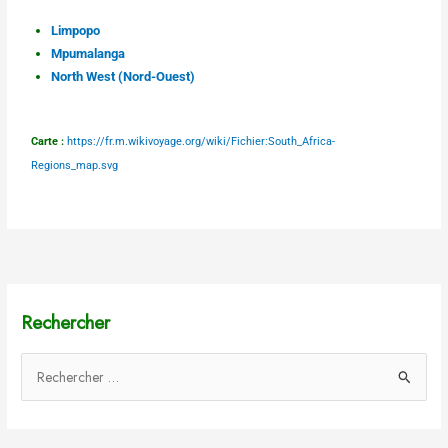
Limpopo
Mpumalanga
North West (Nord-Ouest)
Carte :
https://fr.m.wikivoyage.org/wiki/Fichier:South_Africa-
Regions_map.svg
Rechercher
R
e
c