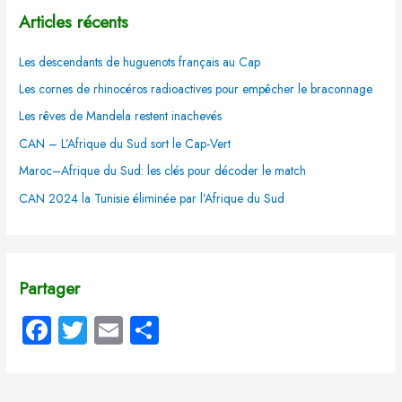
Articles récents
Les descendants de huguenots français au Cap
Les cornes de rhinocéros radioactives pour empêcher le braconnage
Les rêves de Mandela restent inachevés
CAN – L’Afrique du Sud sort le Cap-Vert
Maroc–Afrique du Sud: les clés pour décoder le match
CAN 2024 la Tunisie éliminée par l’Afrique du Sud
Partager
Fa
T
E
P
ce
wi
m
ar
b
tt
ail
ta