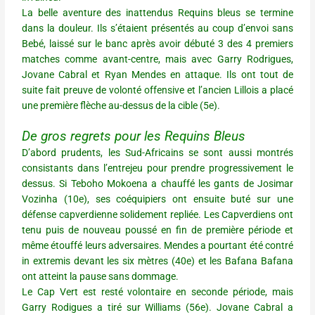
La belle aventure des inattendus Requins bleus se termine
dans la douleur. Ils s’étaient présentés au coup d’envoi sans
Bebé, laissé sur le banc après avoir débuté 3 des 4 premiers
matches comme avant-centre, mais avec Garry Rodrigues,
Jovane Cabral et Ryan Mendes en attaque. Ils ont tout de
suite fait preuve de volonté offensive et l’ancien Lillois a placé
une première flèche au-dessus de la cible (5e).
De gros regrets pour les Requins Bleus
D’abord prudents, les Sud-Africains se sont aussi montrés
consistants dans l’entrejeu pour prendre progressivement le
dessus. Si Teboho Mokoena a chauffé les gants de Josimar
Vozinha (10e), ses coéquipiers ont ensuite buté sur une
défense capverdienne solidement repliée. Les Capverdiens ont
tenu puis de nouveau poussé en fin de première période et
même étouffé leurs adversaires. Mendes a pourtant été contré
in extremis devant les six mètres (40e) et les Bafana Bafana
ont atteint la pause sans dommage.
Le Cap Vert est resté volontaire en seconde période, mais
Garry Rodigues a tiré sur Williams (56e). Jovane Cabral a