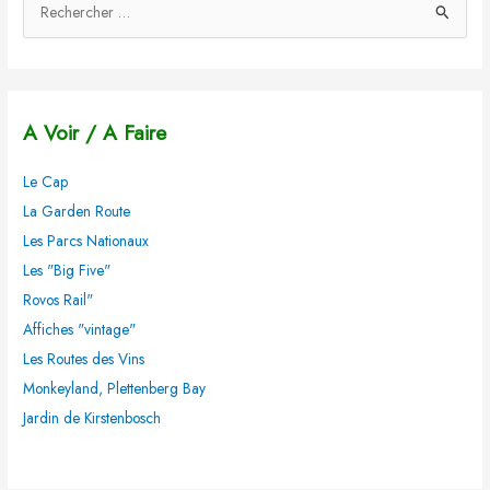
R
e
c
h
A Voir / A Faire
e
r
Le Cap
c
La Garden Route
h
Les Parcs Nationaux
e
Les "Big Five"
r
Rovos Rail"
Affiches "vintage"
:
Les Routes des Vins
Monkeyland, Plettenberg Bay
Jardin de Kirstenbosch