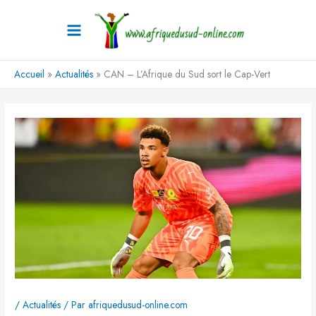
Aller
au
contenu
Accueil
Actualités
CAN – L’Afrique du Sud sort le Cap-Vert
/
Actualités
/ Par
afriquedusud-online.com