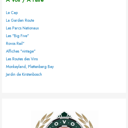
r
Le Cap
c
La Garden Route
h
Les Parcs Nationaux
e
Les "Big Five"
r
Rovos Rail"
Affiches "vintage"
:
Les Routes des Vins
Monkeyland, Plettenberg Bay
Jardin de Kirstenbosch