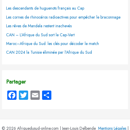
Les descendants de huguenots français au Cap
Les cornes de rhinocéros radioactives pour empêcher le braconnage
Les rêves de Mandela restent inachevés
CAN – L’Afrique du Sud sort le Cap-Vert
Maroc–Afrique du Sud: les clés pour décoder le match
CAN 2024 la Tunisie éliminée par l’Afrique du Sud
Partager
Fa
T
E
P
ce
wi
m
ar
b
tt
ail
ta
o
er
g
© 2026 Afriquedusud-online.com | Jean-Louis Delbende
Mentions Légales
|