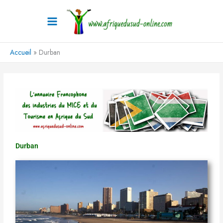
Aller
au
contenu
Accueil
Durban
Durban