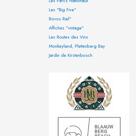
Les Parcs Nationaux
h
Les "Big Five"
e
Rovos Rail"
r
Affiches "vintage"
Les Routes des Vins
:
Monkeyland, Plettenberg Bay
Jardin de Kirstenbosch