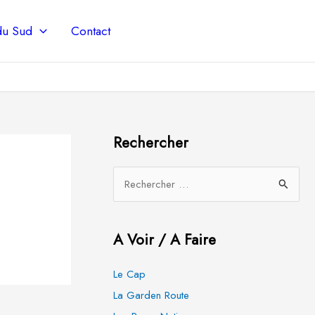
 du Sud
Contact
Rechercher
R
e
c
A Voir / A Faire
h
e
Le Cap
r
La Garden Route
c