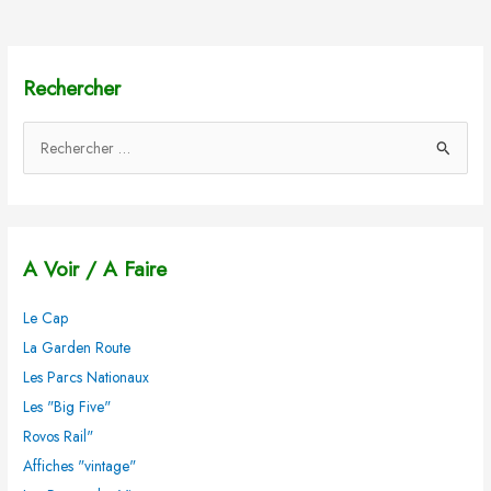
Rechercher
R
e
c
h
A Voir / A Faire
e
r
Le Cap
c
La Garden Route
h
Les Parcs Nationaux
e
Les "Big Five"
r
Rovos Rail"
Affiches "vintage"
: