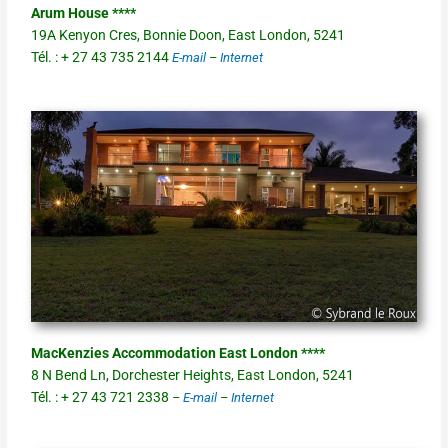
Arum House ****
19A Kenyon Cres, Bonnie Doon, East London, 5241
Tél. : + 27 43 735 2144
E-mail
–
Internet
MacKenzies Accommodation East London ****
8 N Bend Ln, Dorchester Heights, East London, 5241
Tél. : + 27 43 721 2338
–
E-mail
–
Internet