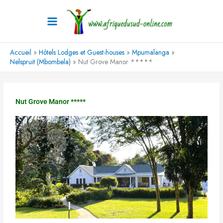
Aller
au
contenu
Accueil
Hôtels Lodges et Guest-houses
Mpumalanga
Nelspruit (Mbombela)
Nut Grove Manor *****
Nut Grove Manor *****