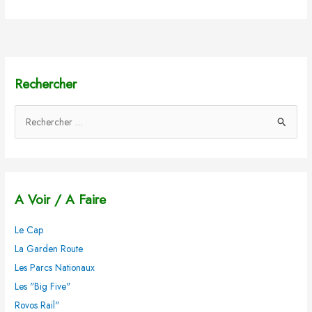
Rechercher
R
e
c
h
A Voir / A Faire
e
r
Le Cap
c
La Garden Route
h
Les Parcs Nationaux
e
Les "Big Five"
r
Rovos Rail"