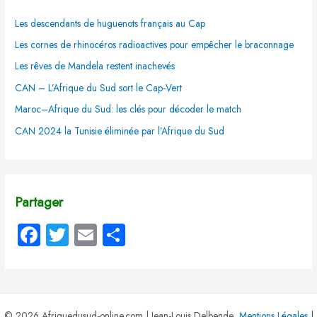
Les descendants de huguenots français au Cap
Les cornes de rhinocéros radioactives pour empêcher le braconnage
Les rêves de Mandela restent inachevés
CAN – L’Afrique du Sud sort le Cap-Vert
Maroc–Afrique du Sud: les clés pour décoder le match
CAN 2024 la Tunisie éliminée par l’Afrique du Sud
Partager
Fa
T
E
P
ce
wi
m
ar
b
tt
ail
ta
o
er
g
© 2026 Afriquedusud-online.com | Jean-Louis Delbende
Mentions Légales
|