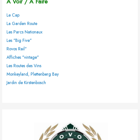
A Voir / A Faire
e
r
Le Cap
c
La Garden Route
h
Les Parcs Nationaux
e
Les "Big Five"
r
Rovos Rail"
Affiches "vintage"
:
Les Routes des Vins
Monkeyland, Plettenberg Bay
Jardin de Kirstenbosch