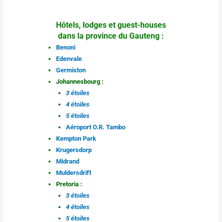
Hôtels, lodges et guest-houses
dans la province du Gauteng :
Benoni
Edenvale
Germiston
Johannesbourg :
3 étoiles
4 étoiles
5 étoiles
Aéroport O.R. Tambo
Kempton Park
Krugersdorp
Midrand
Muldersdrift
Pretoria :
3 étoiles
4 étoiles
5 étoiles