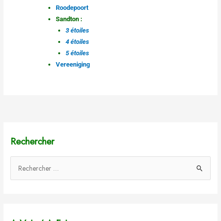
Roodepoort
Sandton :
3 étoiles
4 étoiles
5 étoiles
Vereeniging
Rechercher
R
e
c
h