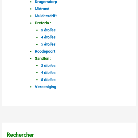
Krugersdorp
Midrand
Muldersdrift
Pretoria :
3 étoiles
4 étoiles
5 étoiles
Roodepoort
Sandton :
3 étoiles
4 étoiles
5 étoiles
Vereeniging
Rechercher