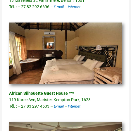
13 Masefield St, Farrarmere, Benoni, 1501
Tél. : + 27 82 292 6696 –
E-mail
–
Internet
African Silhouette Guest House ***
119 Karee Ave, Marister, Kempton Park, 1623
Tél. : + 27 83 297 4533 –
E-mail
–
Internet