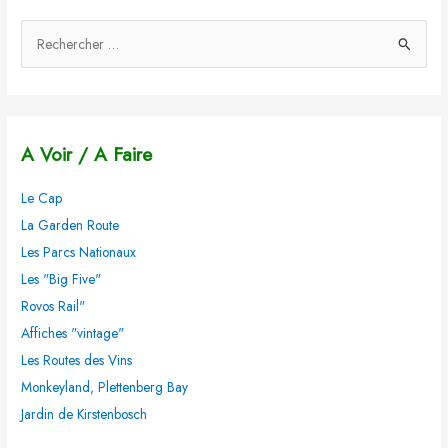
R
e
c
h
A Voir / A Faire
e
r
Le Cap
c
La Garden Route
h
Les Parcs Nationaux
e
Les "Big Five"
r
Rovos Rail"
Affiches "vintage"
:
Les Routes des Vins
Monkeyland, Plettenberg Bay
Jardin de Kirstenbosch