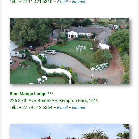
Tél. : + 27 11 421 5310 –
E-mail
–
Internet
Blue Mango Lodge ***
226 Sixth Ave, Bredell AH, Kempton Park, 1619
Tél. : + 27 79 512 6364 –
E-mail
–
Internet