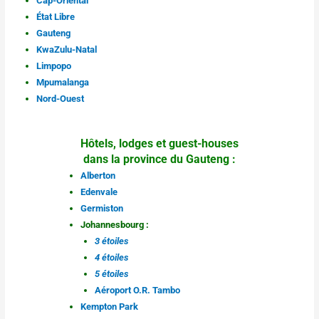
Cap-Oriental
État Libre
Gauteng
KwaZulu-Natal
Limpopo
Mpumalanga
Nord-Ouest
Hôtels, lodges et guest-houses
dans la province du Gauteng :
Alberton
Edenvale
Germiston
Johannesbourg :
3 étoiles
4 étoiles
5 étoiles
Aéroport O.R. Tambo
Kempton Park