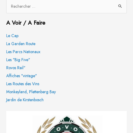
R
e
A Voir / A Faire
c
h
Le Cap
e
La Garden Route
r
Les Parcs Nationaux
c
Les "Big Five"
h
Rovos Rail"
e
Affiches "vintage"
r
Les Routes des Vins
Monkeyland, Plettenberg Bay
:
Jardin de Kirstenbosch