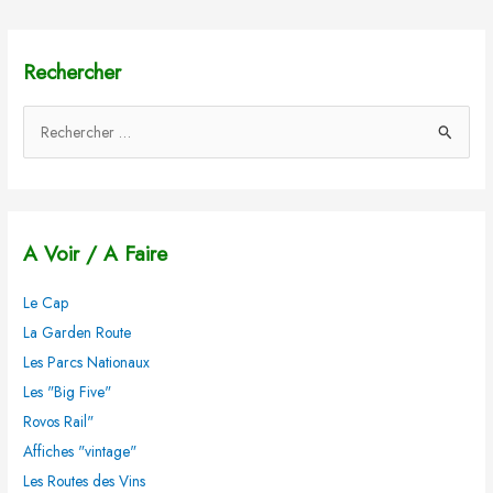
Rechercher
R
e
c
h
A Voir / A Faire
e
r
Le Cap
c
La Garden Route
h
Les Parcs Nationaux
e
Les "Big Five"
r
Rovos Rail"
Affiches "vintage"
:
Les Routes des Vins