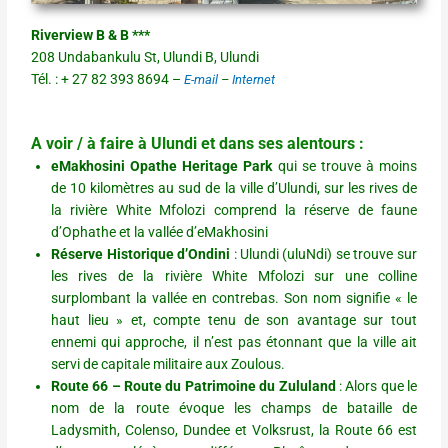
Riverview B & B ***
208 Undabankulu St, Ulundi B, Ulundi
Tél. : + 27 82 393 8694 –
E-mail
–
Internet
A voir / à faire à Ulundi et dans ses alentours :
eMakhosini Opathe Heritage Park
qui se trouve à moins
de 10 kilomètres au sud de la ville d’Ulundi, sur les rives de
la rivière White Mfolozi comprend la réserve de faune
d’Ophathe et la vallée d’eMakhosini
Réserve Historique d’Ondini
: Ulundi (uluNdi) se trouve sur
les rives de la rivière White Mfolozi sur une colline
surplombant la vallée en contrebas. Son nom signifie « le
haut lieu » et, compte tenu de son avantage sur tout
ennemi qui approche, il n’est pas étonnant que la ville ait
servi de capitale militaire aux Zoulous.
Route 66 – Route du Patrimoine du Zululand
: Alors que le
nom de la route évoque les champs de bataille de
Ladysmith, Colenso, Dundee et Volksrust, la Route 66 est