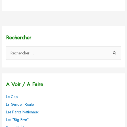
Rechercher
R
e
c
h
A Voir / A Faire
e
r
Le Cap
c
La Garden Route
h
Les Parcs Nationaux
e
Les "Big Five"
r