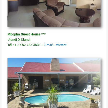
Mbopha Guest House ***
Ulundi D, Ulundi
Tél. : + 27 82 783 3531 –
E-mail
–
Internet