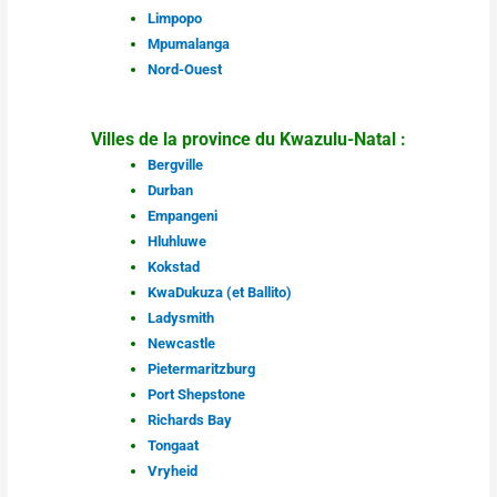
Limpopo
Mpumalanga
Nord-Ouest
Villes de la province du Kwazulu-Natal :
Bergville
Durban
Empangeni
Hluhluwe
Kokstad
KwaDukuza (et Ballito)
Ladysmith
Newcastle
Pietermaritzburg
Port Shepstone
Richards Bay
Tongaat
Vryheid