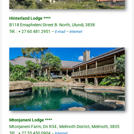
Hinterland Lodge ****
B118 Emapheleni Street B- North, Ulundi, 3838
Tél. : + 27 60 481 2951 –
E-mail
–
Internet
Mtonjaneni Lodge ****
Mtonjaneni Farm, On R34 , Melmoth District, Melmoth, 3835
Tél. : + 27 35 450 0904
–
Internet