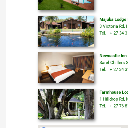
Majuba Lodge 
3 Victoria Rd,
Tél. : + 27 34
Newcastle Inn 
Sarel Chillers
Tél. : + 27 34
Farmhouse Lod
1 Hilldrop Rd,
Tél. : + 27 76