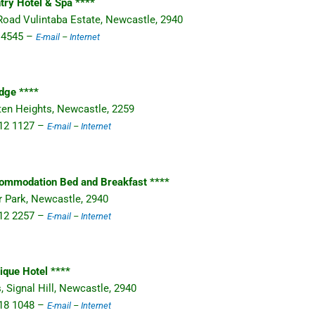
try Hotel & Spa ****
 Road Vulintaba Estate, Newcastle, 2940
0 4545 –
E-mail
–
Internet
dge ****
ten Heights, Newcastle, 2259
 312 1127 –
E-mail
–
Internet
ommodation Bed and Breakfast ****
or Park, Newcastle, 2940
 312 2257 –
E-mail
–
Internet
ique Hotel ****
, Signal Hill, Newcastle, 2940
 318 1048 –
E-mail
–
Internet