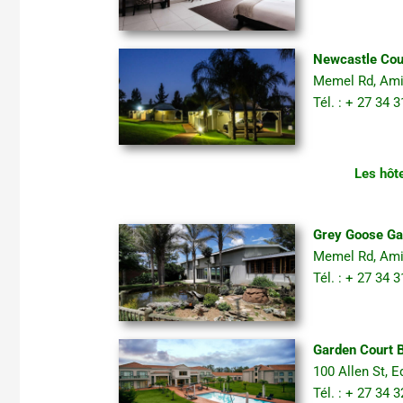
Newcastle Cou
Memel Rd, Ami
Tél. : + 27 34
Les hôt
Grey Goose Ga
Memel Rd, Ami
Tél. : + 27 34
Garden Court 
100 Allen St, 
Tél. : + 27 34