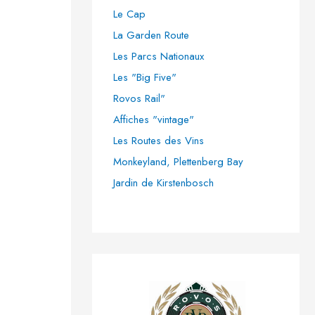
Le Cap
c
La Garden Route
h
Les Parcs Nationaux
e
Les "Big Five"
r
Rovos Rail"
Affiches "vintage"
:
Les Routes des Vins
Monkeyland, Plettenberg Bay
Jardin de Kirstenbosch