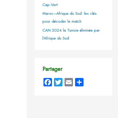
Cap-Vert
Maroc–Afrique du Sud: les clés
pour décoder le match
CAN 2024 la Tunisie éliminée par
l’Afrique du Sud
Partager
Fa
T
E
P
ce
wi
m
ar
b
tt
ail
ta
o
er
g
ok
er