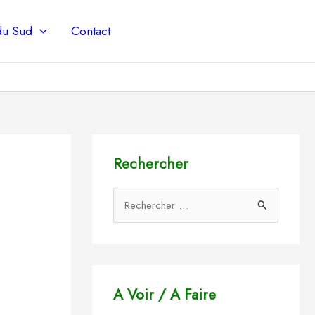
 du Sud
Contact
Rechercher
R
e
c
h
e
A Voir / A Faire
r