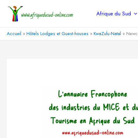
Aller
au
Afrique du Sud
contenu
Accueil
Hôtels Lodges et Guest-houses
KwaZulu-Natal
Newca