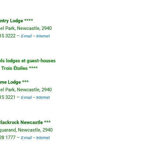
ntry Lodge ****
el Park, Newcastle, 2940
 315 3222 –
E-mail
–
Internet
els lodges et guest-houses
Trois Étoiles ****
me Lodge ***
el Park, Newcastle, 2940
 315 3221 –
E-mail
–
Internet
Blackrock Newcastle ***
Equarand, Newcastle, 2940
 328 1777 –
E-mail
–
Internet