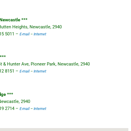
Newcastle ***
 Hutten Heights, Newcastle, 2940
 315 5011 –
E-mail
–
Internet
***
 St & Hunter Ave, Pioneer Park, Newcastle, 2940
 312 8151 –
E-mail
–
Internet
ge ***
 Newcastle, 2940
 819 2714 –
E-mail
–
Internet