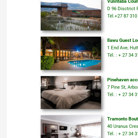
Vulintaba Coun
D 96 Disctrict
Tél.+27 87 31
Ilawu Guest Lo
1 End Ave, Hut
Tél. : + 27 34
Pinehaven acc
7 Pine St, Arb
Tél. : + 27 34
Tramonto Bout
40 Uranus Cres
Tél. : + 27 34