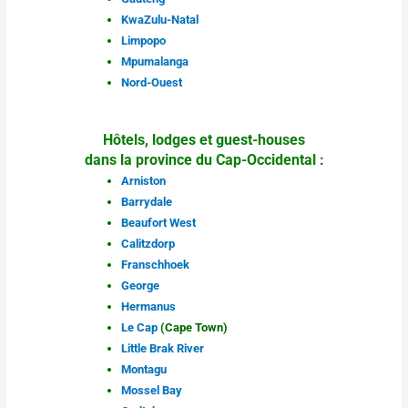
KwaZulu-Natal
Limpopo
Mpumalanga
Nord-Ouest
Hôtels, lodges et guest-houses
dans la province du Cap-Occidental :
Arniston
Barrydale
Beaufort West
Calitzdorp
Franschhoek
George
Hermanus
Le Cap
(Cape Town)
Little Brak River
Montagu
Mossel Bay