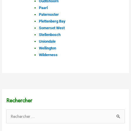
Oudtshoorn
Paarl
Paternoster
Plettenberg Bay
Somerset West
Stellenbosch
Uniondale
Wellington
Wilderness
Rechercher
R
e