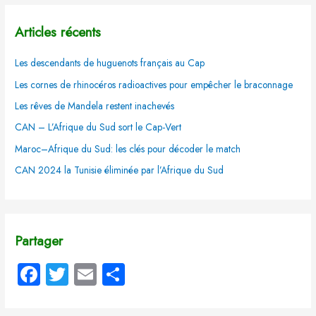
Articles récents
Les descendants de huguenots français au Cap
Les cornes de rhinocéros radioactives pour empêcher le braconnage
Les rêves de Mandela restent inachevés
CAN – L’Afrique du Sud sort le Cap-Vert
Maroc–Afrique du Sud: les clés pour décoder le match
CAN 2024 la Tunisie éliminée par l’Afrique du Sud
Partager
Fa
T
E
P
ce
wi
m
ar