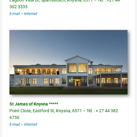
Lagoon View Dr, Sparrebosch, Knysna, 6571 – Tél. : +27 44
302 3333
E-mail
–
Internet
St James of Knysna *****
Point Close, Eastford St, Knysna, 6571 – Tél. : + 27 44 382
6750
E-mail
–
Internet