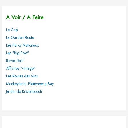
c
h
A Voir / A Faire
e
r
Le Cap
c
La Garden Route
h
Les Parcs Nationaux
e
Les "Big Five"
r
Rovos Rail"
Affiches "vintage"
:
Les Routes des Vins
Monkeyland, Plettenberg Bay
Jardin de Kirstenbosch