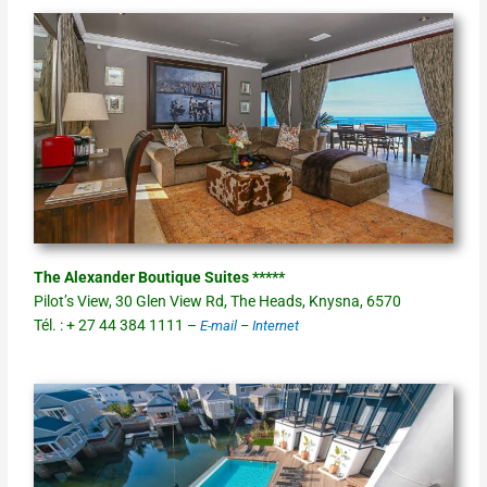
The Alexander Boutique Suites *****
Pilot’s View, 30 Glen View Rd, The Heads, Knysna, 6570
Tél. : + 27 44 384 1111 –
E-mail
–
Internet