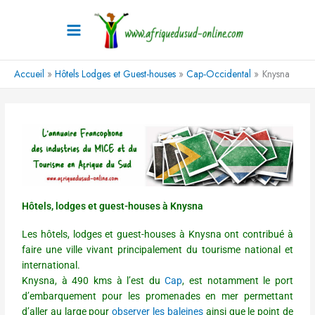
Aller
au
contenu
Accueil
Hôtels Lodges et Guest-houses
Cap-Occidental
Knysna
Hôtels, lodges et guest-houses à Knysna
Les hôtels, lodges et guest-houses à Knysna ont contribué à
faire une ville vivant principalement du tourisme national et
international.
Knysna, à 490 kms à l’est du
Cap
, est notamment le port
d’embarquement pour les promenades en mer permettant
d’aller au large pour
observer les baleines
ainsi que le point de