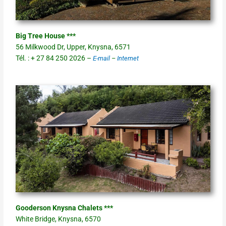
Big Tree House ***
56 Milkwood Dr, Upper, Knysna, 6571
Tél. : + 27 84 250 2026 –
E-mail
–
Internet
Gooderson Knysna Chalets ***
White Bridge, Knysna, 6570