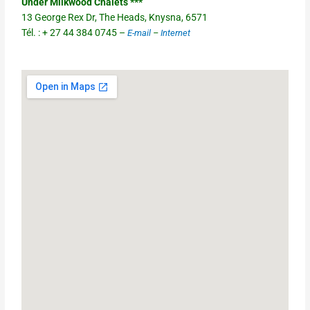
Under Milkwood Chalets ***
13 George Rex Dr, The Heads, Knysna, 6571
Tél. : + 27 44 384 0745 –
E-mail
–
Internet