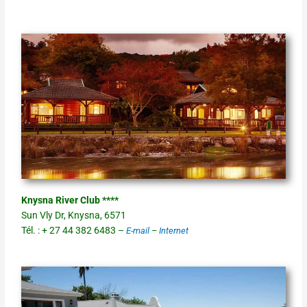
Knysna River Club ****
Sun Vly Dr, Knysna, 6571
Tél. : + 27 44 382 6483 –
E-mail
–
Internet