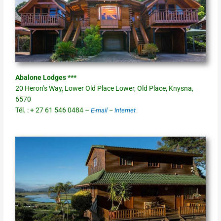
Abalone Lodges ***
20 Heron’s Way, Lower Old Place Lower, Old Place, Knysna,
6570
Tél. : + 27 61 546 0484 –
E-mail
–
Internet